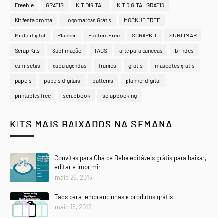
Freebie
GRATIS
KIT DIGITAL
KIT DIGITAL GRATIS
Kit festa pronta
Logomarcas Grátis
MOCKUP FREE
Miolo digital
Planner
Posters Free
SCRAPKIT
SUBLIMAR
Scrap Kits
Sublimação
TAGS
arte para canecas
brindes
camisetas
capa agendas
frames
grátis
mascotes grátis
papeis
papeis digitais
patterns
planner digital
printables free
scrapbook
scrapbooking
KITS MAIS BAIXADOS NA SEMANA
Convites para Chá de Bebê editáveis grátis para baixar,
editar e imprimir
maio 26, 2015
Tags para lembrancinhas e produtos grátis
maio 15, 2012