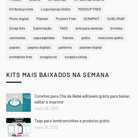
Kit festa pronta
Logomarcas Grátis
MOCKUP FREE
Miolo digital
Planner
Posters Free
SCRAPKIT
SUBLIMAR
Scrap Kits
Sublimação
TAGS
arte para canecas
brindes
camisetas
capa agendas
frames
grátis
mascotes grátis
papeis
papeis digitais
patterns
planner digital
printables free
scrapbook
scrapbooking
KITS MAIS BAIXADOS NA SEMANA
Convites para Chá de Bebê editáveis grátis para baixar,
editar e imprimir
maio 26, 2015
Tags para lembrancinhas e produtos grátis
maio 15, 2012