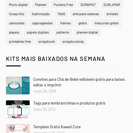
Miolo digital
Planner
Posters Free
SCRAPKIT
SUBLIMAR
Scrap Kits
Sublimação
TAGS
arte para canecas
brindes
camisetas
capa agendas
frames
grátis
mascotes grátis
papeis
papeis digitais
patterns
planner digital
printables free
scrapbook
scrapbooking
KITS MAIS BAIXADOS NA SEMANA
Convites para Chá de Bebê editáveis grátis para baixar,
editar e imprimir
maio 26, 2015
Tags para lembrancinhas e produtos grátis
maio 15, 2012
Template Grátis Kawaii Cute
dezembro 19, 2012