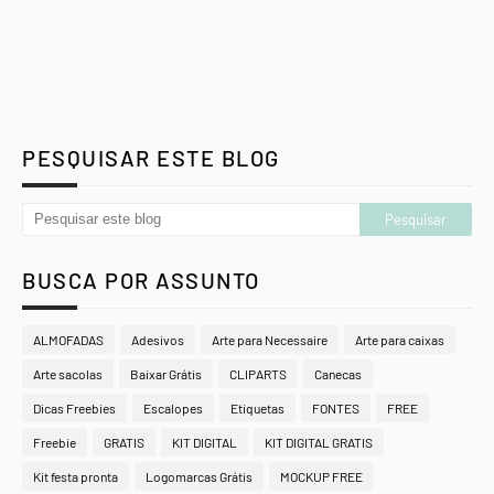
PESQUISAR ESTE BLOG
BUSCA POR ASSUNTO
ALMOFADAS
Adesivos
Arte para Necessaire
Arte para caixas
Arte sacolas
Baixar Grátis
CLIPARTS
Canecas
Dicas Freebies
Escalopes
Etiquetas
FONTES
FREE
Freebie
GRATIS
KIT DIGITAL
KIT DIGITAL GRATIS
Kit festa pronta
Logomarcas Grátis
MOCKUP FREE