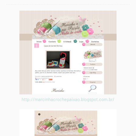
http://marcinhacrochepaixao.blogspot.com.br/