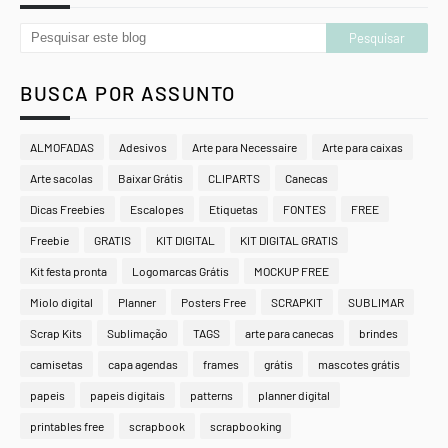
BUSCA POR ASSUNTO
ALMOFADAS
Adesivos
Arte para Necessaire
Arte para caixas
Arte sacolas
Baixar Grátis
CLIPARTS
Canecas
Dicas Freebies
Escalopes
Etiquetas
FONTES
FREE
Freebie
GRATIS
KIT DIGITAL
KIT DIGITAL GRATIS
Kit festa pronta
Logomarcas Grátis
MOCKUP FREE
Miolo digital
Planner
Posters Free
SCRAPKIT
SUBLIMAR
Scrap Kits
Sublimação
TAGS
arte para canecas
brindes
camisetas
capa agendas
frames
grátis
mascotes grátis
papeis
papeis digitais
patterns
planner digital
printables free
scrapbook
scrapbooking