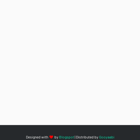
Designed with
by
Blogspot
| Distributed by
Gooyaabi