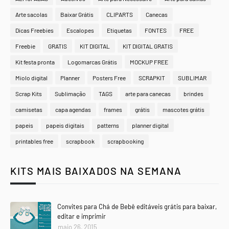
Arte sacolas
Baixar Grátis
CLIPARTS
Canecas
Dicas Freebies
Escalopes
Etiquetas
FONTES
FREE
Freebie
GRATIS
KIT DIGITAL
KIT DIGITAL GRATIS
Kit festa pronta
Logomarcas Grátis
MOCKUP FREE
Miolo digital
Planner
Posters Free
SCRAPKIT
SUBLIMAR
Scrap Kits
Sublimação
TAGS
arte para canecas
brindes
camisetas
capa agendas
frames
grátis
mascotes grátis
papeis
papeis digitais
patterns
planner digital
printables free
scrapbook
scrapbooking
KITS MAIS BAIXADOS NA SEMANA
Convites para Chá de Bebê editáveis grátis para baixar,
editar e imprimir
maio 26, 2015