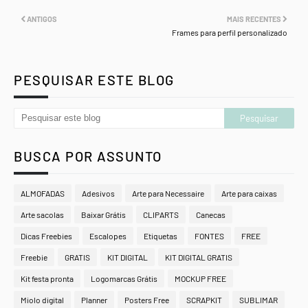
ANTIGOS
MAIS RECENTES
Frames para perfil personalizado
PESQUISAR ESTE BLOG
BUSCA POR ASSUNTO
ALMOFADAS
Adesivos
Arte para Necessaire
Arte para caixas
Arte sacolas
Baixar Grátis
CLIPARTS
Canecas
Dicas Freebies
Escalopes
Etiquetas
FONTES
FREE
Freebie
GRATIS
KIT DIGITAL
KIT DIGITAL GRATIS
Kit festa pronta
Logomarcas Grátis
MOCKUP FREE
Miolo digital
Planner
Posters Free
SCRAPKIT
SUBLIMAR