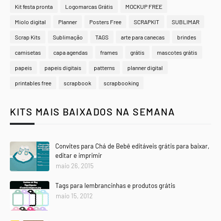
Kit festa pronta
Logomarcas Grátis
MOCKUP FREE
Miolo digital
Planner
Posters Free
SCRAPKIT
SUBLIMAR
Scrap Kits
Sublimação
TAGS
arte para canecas
brindes
camisetas
capa agendas
frames
grátis
mascotes grátis
papeis
papeis digitais
patterns
planner digital
printables free
scrapbook
scrapbooking
KITS MAIS BAIXADOS NA SEMANA
Convites para Chá de Bebê editáveis grátis para baixar,
editar e imprimir
maio 26, 2015
Tags para lembrancinhas e produtos grátis
maio 15, 2012