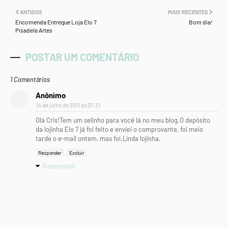
ANTIGOS
MAIS RECENTES
Encomenda Entregue Loja Elo 7
Bom dia!
Pisadela Artes
POSTAR UM COMENTÁRIO
1 Comentários
Anônimo
14 de julho de 2011 às 07:31
Olá Cris!Tem um selinho para você lá no meu blog.O depósito
da lojinha Elo 7 já foi feito e enviei o comprovante, foi meio
tarde o e-mail ontem, mas foi.Linda lojinha.
Responder
Excluir
Respostas