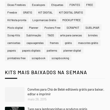
Dicas Freebies
Escalopes
Etiquetas
FONTES
FREE
Freebie
GRATIS
KIT DIGITAL
KIT DIGITAL GRATIS
Kit festa pronta
Logomarcas Grátis
MOCKUP FREE
Miolo digital
Planner
Posters Free
SCRAPKIT
SUBLIMAR
Scrap Kits
Sublimação
TAGS
arte para canecas
brindes
camisetas
capa agendas
frames
grátis
mascotes grátis
papeis
papeis digitais
patterns
planner digital
printables free
scrapbook
scrapbooking
KITS MAIS BAIXADOS NA SEMANA
Convites para Chá de Bebê editáveis grátis para baixar,
editar e imprimir
maio 26, 2015
Tags para lembrancinhas e produtos grátis