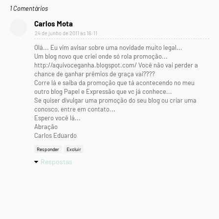
1 Comentários
Carlos Mota
24 de junho de 2011 às 16:11
Olá... Eu vim avisar sobre uma novidade muito legal...
Um blog novo que criei onde só rola promoção...
http://aquivoceganha.blogspot.com/ Você não vai perder a
chance de ganhar prêmios de graça vai????
Corre lá e saiba da promoção que tá acontecendo no meu
outro blog Papel e Expressão que vc já conhece...
Se quiser divulgar uma promoção do seu blog ou criar uma
conosco, entre em contato...
Espero você lá...
Abração
Carlos Eduardo
Responder
Excluir
Respostas