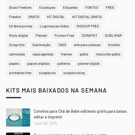
Dicas Freebies
Escalopes
Etiquetas
FONTES
FREE
Freebie
GRATIS
KIT DIGITAL
KIT DIGITAL GRATIS
Kit festa pronta
Logomarcas Grátis
MOCKUP FREE
Miolo digital
Planner
Posters Free
SCRAPKIT
SUBLIMAR
Scrap Kits
Sublimação
TAGS
arte para canecas
brindes
camisetas
capa agendas
frames
grátis
mascotes grátis
papeis
papeis digitais
patterns
planner digital
printables free
scrapbook
scrapbooking
KITS MAIS BAIXADOS NA SEMANA
Convites para Chá de Bebê editáveis grátis para baixar,
editar e imprimir
maio 26, 2015