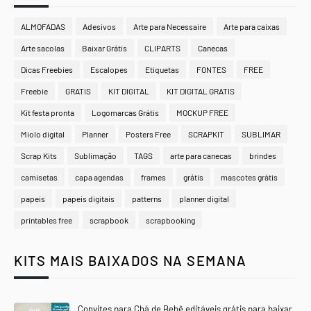
ALMOFADAS
Adesivos
Arte para Necessaire
Arte para caixas
Arte sacolas
Baixar Grátis
CLIPARTS
Canecas
Dicas Freebies
Escalopes
Etiquetas
FONTES
FREE
Freebie
GRATIS
KIT DIGITAL
KIT DIGITAL GRATIS
Kit festa pronta
Logomarcas Grátis
MOCKUP FREE
Miolo digital
Planner
Posters Free
SCRAPKIT
SUBLIMAR
Scrap Kits
Sublimação
TAGS
arte para canecas
brindes
camisetas
capa agendas
frames
grátis
mascotes grátis
papeis
papeis digitais
patterns
planner digital
printables free
scrapbook
scrapbooking
KITS MAIS BAIXADOS NA SEMANA
Convites para Chá de Bebê editáveis grátis para baixar,