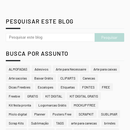
PESQUISAR ESTE BLOG
BUSCA POR ASSUNTO
ALMOFADAS
Adesivos
Arte para Necessaire
Arte para caixas
Arte sacolas
Baixar Grátis
CLIPARTS
Canecas
Dicas Freebies
Escalopes
Etiquetas
FONTES
FREE
Freebie
GRATIS
KIT DIGITAL
KIT DIGITAL GRATIS
Kit festa pronta
Logomarcas Grátis
MOCKUP FREE
Miolo digital
Planner
Posters Free
SCRAPKIT
SUBLIMAR
Scrap Kits
Sublimação
TAGS
arte para canecas
brindes