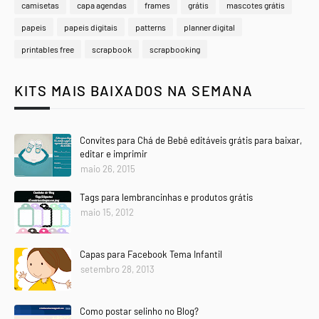
camisetas
capa agendas
frames
grátis
mascotes grátis
papeis
papeis digitais
patterns
planner digital
printables free
scrapbook
scrapbooking
KITS MAIS BAIXADOS NA SEMANA
Convites para Chá de Bebê editáveis grátis para baixar,
editar e imprimir
maio 26, 2015
Tags para lembrancinhas e produtos grátis
maio 15, 2012
Capas para Facebook Tema Infantil
setembro 28, 2013
Como postar selinho no Blog?