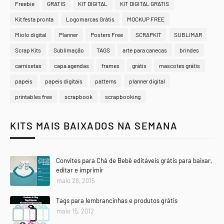
Freebie
GRATIS
KIT DIGITAL
KIT DIGITAL GRATIS
Kit festa pronta
Logomarcas Grátis
MOCKUP FREE
Miolo digital
Planner
Posters Free
SCRAPKIT
SUBLIMAR
Scrap Kits
Sublimação
TAGS
arte para canecas
brindes
camisetas
capa agendas
frames
grátis
mascotes grátis
papeis
papeis digitais
patterns
planner digital
printables free
scrapbook
scrapbooking
KITS MAIS BAIXADOS NA SEMANA
Convites para Chá de Bebê editáveis grátis para baixar,
editar e imprimir
maio 26, 2015
Tags para lembrancinhas e produtos grátis
maio 15, 2012