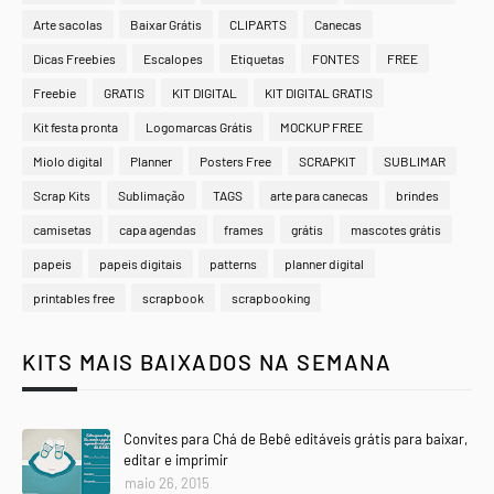
Arte sacolas
Baixar Grátis
CLIPARTS
Canecas
Dicas Freebies
Escalopes
Etiquetas
FONTES
FREE
Freebie
GRATIS
KIT DIGITAL
KIT DIGITAL GRATIS
Kit festa pronta
Logomarcas Grátis
MOCKUP FREE
Miolo digital
Planner
Posters Free
SCRAPKIT
SUBLIMAR
Scrap Kits
Sublimação
TAGS
arte para canecas
brindes
camisetas
capa agendas
frames
grátis
mascotes grátis
papeis
papeis digitais
patterns
planner digital
printables free
scrapbook
scrapbooking
KITS MAIS BAIXADOS NA SEMANA
Convites para Chá de Bebê editáveis grátis para baixar,
editar e imprimir
maio 26, 2015