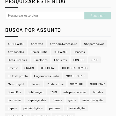
PESQUISAR ESTE BLOG
BUSCA POR ASSUNTO
ALMOFADAS
Adesivos
Arte para Necessaire
Arte para caixas
Arte sacolas
Baixar Grátis
CLIPARTS
Canecas
Dicas Freebies
Escalopes
Etiquetas
FONTES
FREE
Freebie
GRATIS
KIT DIGITAL
KIT DIGITAL GRATIS
Kit festa pronta
Logomarcas Grátis
MOCKUP FREE
Miolo digital
Planner
Posters Free
SCRAPKIT
SUBLIMAR
Scrap Kits
Sublimação
TAGS
arte para canecas
brindes
camisetas
capa agendas
frames
grátis
mascotes grátis
papeis
papeis digitais
patterns
planner digital
printables free
scrapbook
scrapbooking