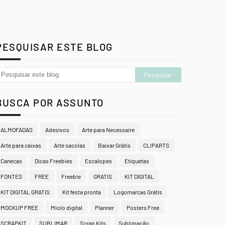
PESQUISAR ESTE BLOG
BUSCA POR ASSUNTO
ALMOFADAS
Adesivos
Arte para Necessaire
Arte para caixas
Arte sacolas
Baixar Grátis
CLIPARTS
Canecas
Dicas Freebies
Escalopes
Etiquetas
FONTES
FREE
Freebie
GRATIS
KIT DIGITAL
KIT DIGITAL GRATIS
Kit festa pronta
Logomarcas Grátis
MOCKUP FREE
Miolo digital
Planner
Posters Free
SCRAPKIT
SUBLIMAR
Scrap Kits
Sublimação