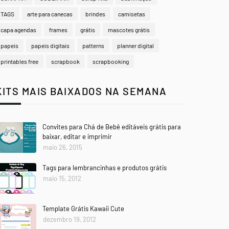
TAGS
arte para canecas
brindes
camisetas
capa agendas
frames
grátis
mascotes grátis
papeis
papeis digitais
patterns
planner digital
printables free
scrapbook
scrapbooking
KITS MAIS BAIXADOS NA SEMANA
Convites para Chá de Bebê editáveis grátis para
baixar, editar e imprimir
maio 26, 2015
Tags para lembrancinhas e produtos grátis
maio 15, 2012
Template Grátis Kawaii Cute
dezembro 19, 2012