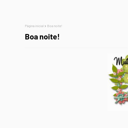
Página inicial
Boa noite!
Boa noite!