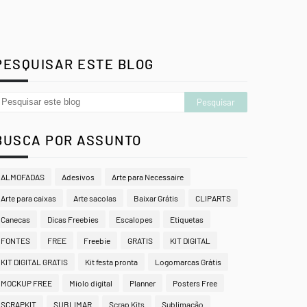
PESQUISAR ESTE BLOG
BUSCA POR ASSUNTO
ALMOFADAS
Adesivos
Arte para Necessaire
Arte para caixas
Arte sacolas
Baixar Grátis
CLIPARTS
Canecas
Dicas Freebies
Escalopes
Etiquetas
FONTES
FREE
Freebie
GRATIS
KIT DIGITAL
KIT DIGITAL GRATIS
Kit festa pronta
Logomarcas Grátis
MOCKUP FREE
Miolo digital
Planner
Posters Free
SCRAPKIT
SUBLIMAR
Scrap Kits
Sublimação