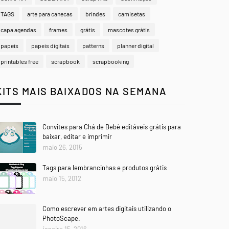
TAGS
arte para canecas
brindes
camisetas
capa agendas
frames
grátis
mascotes grátis
papeis
papeis digitais
patterns
planner digital
printables free
scrapbook
scrapbooking
KITS MAIS BAIXADOS NA SEMANA
Convites para Chá de Bebê editáveis grátis para
baixar, editar e imprimir
maio 26, 2015
Tags para lembrancinhas e produtos grátis
maio 15, 2012
Como escrever em artes digitais utilizando o
PhotoScape.