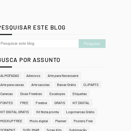
PESQUISAR ESTE BLOG
BUSCA POR ASSUNTO
ALMOFADAS
Adesivos
Arte para Necessaire
Arte para caixas
Arte sacolas
Baixar Grátis
CLIPARTS
Canecas
Dicas Freebies
Escalopes
Etiquetas
FONTES
FREE
Freebie
GRATIS
KIT DIGITAL
KIT DIGITAL GRATIS
Kit festa pronta
Logomarcas Grátis
MOCKUP FREE
Miolo digital
Planner
Posters Free
SCRAPKIT
SUBLIMAR
Scrap Kits
Sublimação