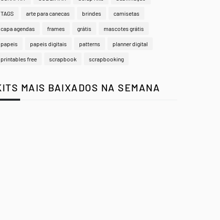
TAGS
arte para canecas
brindes
camisetas
capa agendas
frames
grátis
mascotes grátis
papeis
papeis digitais
patterns
planner digital
printables free
scrapbook
scrapbooking
KITS MAIS BAIXADOS NA SEMANA