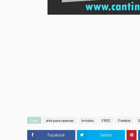
Tags
arte para canecas
brindes
FREE
Freebie
Facebook
Twitter