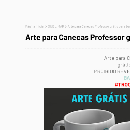
Página inicial
SUBLIMAR
Arte para Canecas Professor grátis para ba
Arte para Canecas Professor g
Arte para 
gráti
PROIBIDO REVE
BA
#TROC