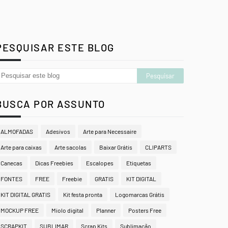
PESQUISAR ESTE BLOG
BUSCA POR ASSUNTO
ALMOFADAS
Adesivos
Arte para Necessaire
Arte para caixas
Arte sacolas
Baixar Grátis
CLIPARTS
Canecas
Dicas Freebies
Escalopes
Etiquetas
FONTES
FREE
Freebie
GRATIS
KIT DIGITAL
KIT DIGITAL GRATIS
Kit festa pronta
Logomarcas Grátis
MOCKUP FREE
Miolo digital
Planner
Posters Free
SCRAPKIT
SUBLIMAR
Scrap Kits
Sublimação