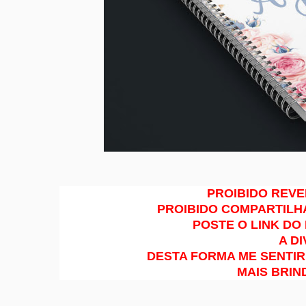
PROIBIDO REVE
PROIBIDO COMPARTILH
POSTE O LINK DO
A D
DESTA FORMA ME SENTIR
MAIS BRIN