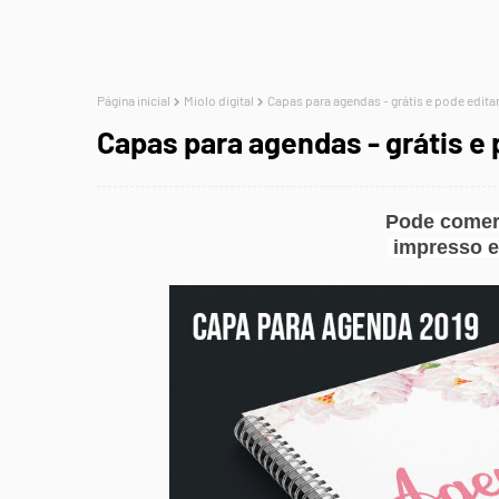
Página inicial
Miolo digital
Capas para agendas - grátis e pode editar
Capas para agendas - grátis e 
Pode comerc
impresso e 