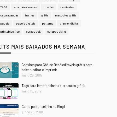
TAGS
arte para canecas
brindes
camisetas
capa agendas
frames
grátis
mascotes grátis
papeis
papeis digitais
patterns
planner digital
printables free
scrapbook
scrapbooking
KITS MAIS BAIXADOS NA SEMANA
Convites para Chá de Bebê editáveis grátis para
baixar, editar e imprimir
maio 26, 2015
Tags para lembrancinhas e produtos grátis
maio 15, 2012
Como postar selinho no Blog?
junho 25, 2010