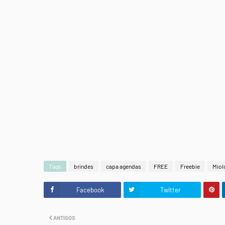
Tags
brindes
capa agendas
FREE
Freebie
Miolo
Facebook
Twitter
ANTIGOS