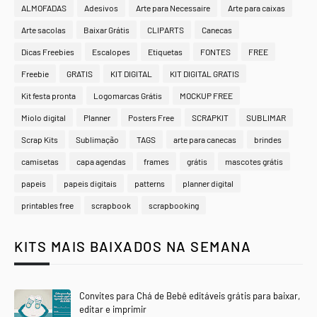
ALMOFADAS
Adesivos
Arte para Necessaire
Arte para caixas
Arte sacolas
Baixar Grátis
CLIPARTS
Canecas
Dicas Freebies
Escalopes
Etiquetas
FONTES
FREE
Freebie
GRATIS
KIT DIGITAL
KIT DIGITAL GRATIS
Kit festa pronta
Logomarcas Grátis
MOCKUP FREE
Miolo digital
Planner
Posters Free
SCRAPKIT
SUBLIMAR
Scrap Kits
Sublimação
TAGS
arte para canecas
brindes
camisetas
capa agendas
frames
grátis
mascotes grátis
papeis
papeis digitais
patterns
planner digital
printables free
scrapbook
scrapbooking
KITS MAIS BAIXADOS NA SEMANA
Convites para Chá de Bebê editáveis grátis para baixar,
editar e imprimir