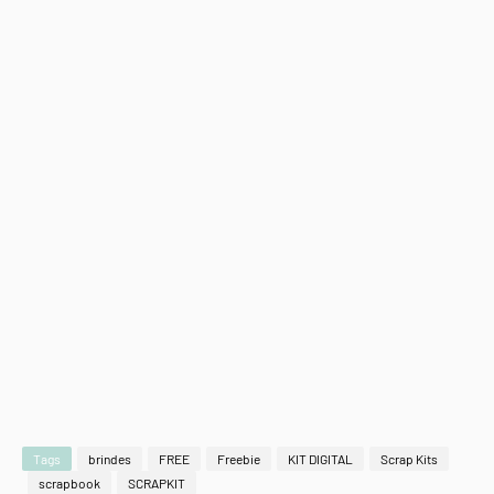
Tags
brindes
FREE
Freebie
KIT DIGITAL
Scrap Kits
scrapbook
SCRAPKIT