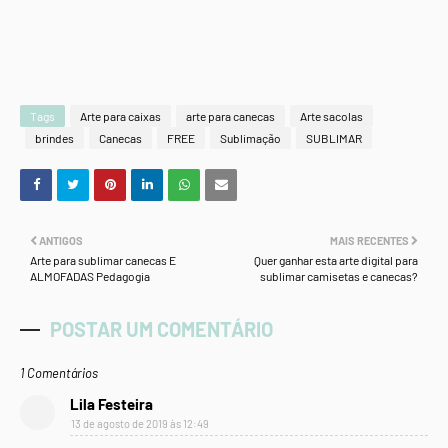
Tags
Arte para caixas
arte para canecas
Arte sacolas
brindes
Canecas
FREE
Sublimação
SUBLIMAR
ANTIGOS
MAIS RECENTES
Arte para sublimar canecas E
Quer ganhar esta arte digital para
ALMOFADAS Pedagogia
sublimar camisetas e canecas?
POSTAR UM COMENTÁRIO
1 Comentários
Lila Festeira
13 de agosto de 2019 às 12:49