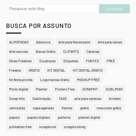
BUSCA POR ASSUNTO
ALMOFADAS
Adesivos
Arte para Necessaire
Arte para caixas
Arte sacolas
Baixar Grátis
CLIPARTS
Canecas
Dicas Freebies
Escalopes
Etiquetas
FONTES
FREE
Freebie
GRATIS
KIT DIGITAL
KIT DIGITAL GRATIS
Kit festa pronta
Logomarcas Grátis
MOCKUP FREE
Miolo digital
Planner
Posters Free
SCRAPKIT
SUBLIMAR
Scrap Kits
Sublimação
TAGS
arte para canecas
brindes
camisetas
capa agendas
frames
grátis
mascotes grátis
papeis
papeis digitais
patterns
planner digital
printables free
scrapbook
scrapbooking