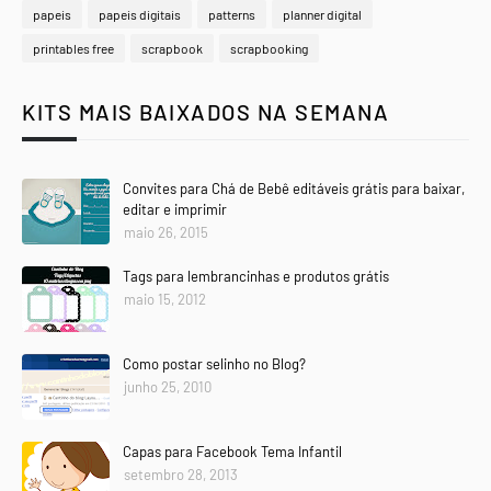
papeis
papeis digitais
patterns
planner digital
printables free
scrapbook
scrapbooking
KITS MAIS BAIXADOS NA SEMANA
Convites para Chá de Bebê editáveis grátis para baixar,
editar e imprimir
maio 26, 2015
Tags para lembrancinhas e produtos grátis
maio 15, 2012
Como postar selinho no Blog?
junho 25, 2010
Capas para Facebook Tema Infantil
setembro 28, 2013