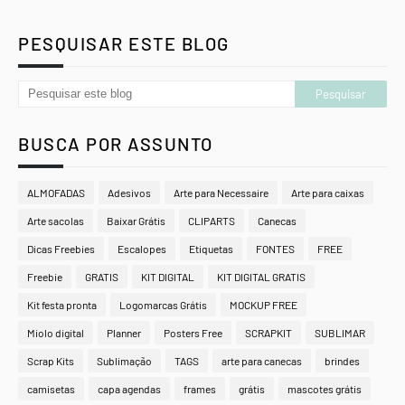
PESQUISAR ESTE BLOG
BUSCA POR ASSUNTO
ALMOFADAS
Adesivos
Arte para Necessaire
Arte para caixas
Arte sacolas
Baixar Grátis
CLIPARTS
Canecas
Dicas Freebies
Escalopes
Etiquetas
FONTES
FREE
Freebie
GRATIS
KIT DIGITAL
KIT DIGITAL GRATIS
Kit festa pronta
Logomarcas Grátis
MOCKUP FREE
Miolo digital
Planner
Posters Free
SCRAPKIT
SUBLIMAR
Scrap Kits
Sublimação
TAGS
arte para canecas
brindes
camisetas
capa agendas
frames
grátis
mascotes grátis