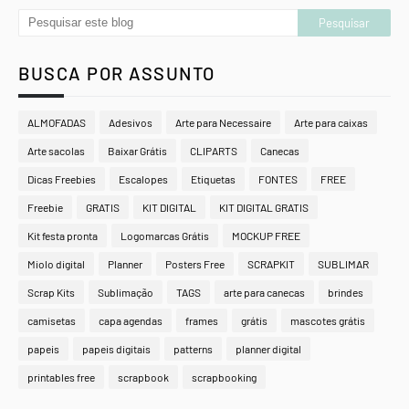
BUSCA POR ASSUNTO
ALMOFADAS
Adesivos
Arte para Necessaire
Arte para caixas
Arte sacolas
Baixar Grátis
CLIPARTS
Canecas
Dicas Freebies
Escalopes
Etiquetas
FONTES
FREE
Freebie
GRATIS
KIT DIGITAL
KIT DIGITAL GRATIS
Kit festa pronta
Logomarcas Grátis
MOCKUP FREE
Miolo digital
Planner
Posters Free
SCRAPKIT
SUBLIMAR
Scrap Kits
Sublimação
TAGS
arte para canecas
brindes
camisetas
capa agendas
frames
grátis
mascotes grátis
papeis
papeis digitais
patterns
planner digital
printables free
scrapbook
scrapbooking