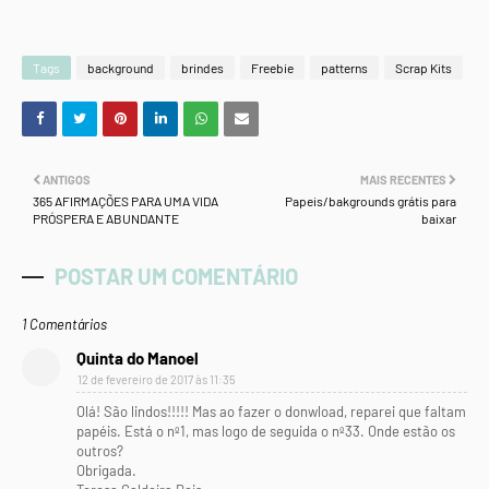
Tags
background
brindes
Freebie
patterns
Scrap Kits
ANTIGOS
MAIS RECENTES
365 AFIRMAÇÕES PARA UMA VIDA
Papeis/bakgrounds grátis para
PRÓSPERA E ABUNDANTE
baixar
POSTAR UM COMENTÁRIO
1 Comentários
Quinta do Manoel
12 de fevereiro de 2017 às 11:35
Olá! São lindos!!!!! Mas ao fazer o donwload, reparei que faltam
papéis. Está o nº1, mas logo de seguida o nº33. Onde estão os
outros?
Obrigada.