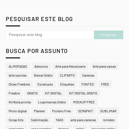
PESQUISAR ESTE BLOG
BUSCA POR ASSUNTO
ALMOFADAS
Adesivos
Arte para Necessaire
Arte para caixas
Arte sacolas
Baixar Grátis
CLIPARTS
Canecas
Dicas Freebies
Escalopes
Etiquetas
FONTES
FREE
Freebie
GRATIS
KIT DIGITAL
KIT DIGITAL GRATIS
Kit festa pronta
Logomarcas Grátis
MOCKUP FREE
Miolo digital
Planner
Posters Free
SCRAPKIT
SUBLIMAR
Scrap Kits
Sublimação
TAGS
arte para canecas
brindes
camisetas
capa agendas
frames
grátis
mascotes grátis