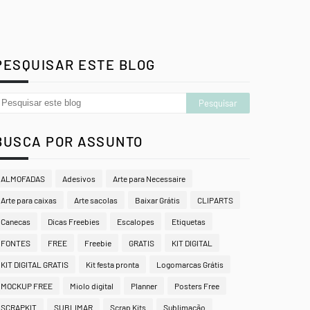
PESQUISAR ESTE BLOG
BUSCA POR ASSUNTO
ALMOFADAS
Adesivos
Arte para Necessaire
Arte para caixas
Arte sacolas
Baixar Grátis
CLIPARTS
Canecas
Dicas Freebies
Escalopes
Etiquetas
FONTES
FREE
Freebie
GRATIS
KIT DIGITAL
KIT DIGITAL GRATIS
Kit festa pronta
Logomarcas Grátis
MOCKUP FREE
Miolo digital
Planner
Posters Free
SCRAPKIT
SUBLIMAR
Scrap Kits
Sublimação