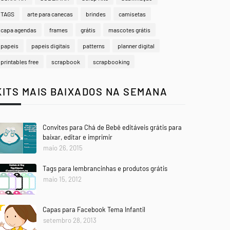
TAGS
arte para canecas
brindes
camisetas
capa agendas
frames
grátis
mascotes grátis
papeis
papeis digitais
patterns
planner digital
printables free
scrapbook
scrapbooking
KITS MAIS BAIXADOS NA SEMANA
Convites para Chá de Bebê editáveis grátis para
baixar, editar e imprimir
maio 26, 2015
Tags para lembrancinhas e produtos grátis
maio 15, 2012
Capas para Facebook Tema Infantil
setembro 28, 2013